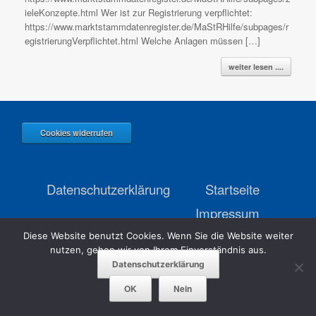
ieleKonzepte.html Wer ist zur Registrierung verpflichtet:
https://www.marktstammdatenregister.de/MaStRHilfe/subpages/r
egistrierungVerpflichtet.html Welche Anlagen müssen […]
weiter lesen ....
Cookies widerrufen
Datenschutzerklärung
Startseite
Impressum
Diese Website benutzt Cookies. Wenn Sie die Website weiter
nutzen, gehen wir von Ihrem Einverständnis aus.
Robert Hecht Systemtechnik · Thierhauptener Str. 4a · 86405 Meitingen ·
Telefon: +49 8271 80210 0 · Email: info@rhsystemtechnik.de
Theme by
Datenschutzerklärung
SiteOrigin
OK
Nein