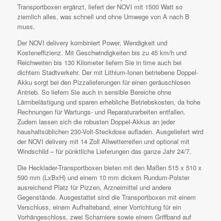
Transportboxen ergänzt, liefert der NOVI mit 1500 Watt so
ziemlich alles, was schnell und ohne Umwege von A nach B
muss.
Der NOVI delivery kombiniert Power, Wendigkeit und
Kosteneffizienz. Mit Geschwindigkeiten bis zu 45 km/h und
Reichweiten bis 130 Kilometer liefern Sie in time auch bei
dichtem Stadtverkehr. Der mit Lithium-Ionen betriebene Doppel-
Akku sorgt bei den Pizzalieferungen für einen geräuschlosen
Antrieb. So liefern Sie auch in sensible Bereiche ohne
Lärmbelästigung und sparen erhebliche Betriebskosten, da hohe
Rechnungen für Wartungs- und Reparaturarbeiten entfallen.
Zudem lassen sich die robusten Doppel-Akkus an jeder
haushaltsüblichen 230-Volt-Steckdose aufladen. Ausgeliefert wird
der NOVI delivery mit 14 Zoll Allwetterreifen und optional mit
Windschild – für pünktliche Lieferungen das ganze Jahr 24/7.
Die Hecklader-Transportboxen bieten mit den Maßen 515 x 510 x
590 mm (LxBxH) und einem 10 mm dickem Rundum-Polster
ausreichend Platz für Pizzen, Arzneimittel und andere
Gegenstände. Ausgestattet sind die Transportboxen mit einem
Verschluss, einem Aufhalteband, einer Vorrichtung für ein
Vorhängeschloss, zwei Scharniere sowie einem Griffband auf