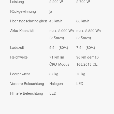
Leistung
2.200 W
2.700 W
Rückgewinnung
ja
Höchstgeschwindigkeit
45 km/h
66 km/h
Akku-Kapazität
max. 2.090 Wh
max. 2.820 Wh
(2 Sätze)
(2 Sätze)
Ladezeit
5,5 h (80%)
7,5 h (80%)
Reichweite
71 km im
96 km gemäß
ÖKO-Modus
168/2013 CE
Leergewicht
67 kg
70 kg
Vordere Beleuchtung
Halogen
LED
Hintere Beleuchtung
LED