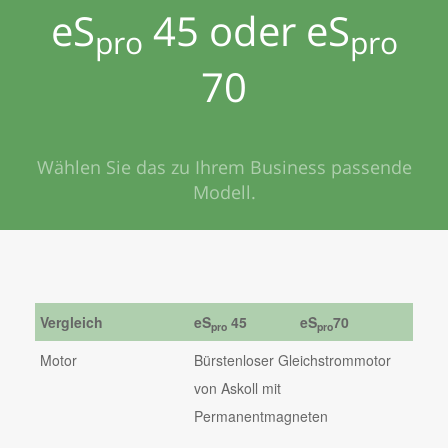
eS
45 oder eS
pro
pro
70
Wählen Sie das zu Ihrem Business passende
Modell.
Vergleich
eS
45
eS
70
pro
pro
Motor
Bürstenloser Gleichstrommotor
von Askoll mit
Permanentmagneten